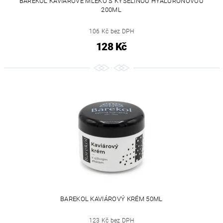
BAREKOL KAVIÁROVÉ MLÉKO S KYSELINOU HYALURONOVOU
200ML
106 Kč bez DPH
128 Kč
BAREKOL KAVIÁROVÝ KRÉM 50ML
123 Kč bez DPH