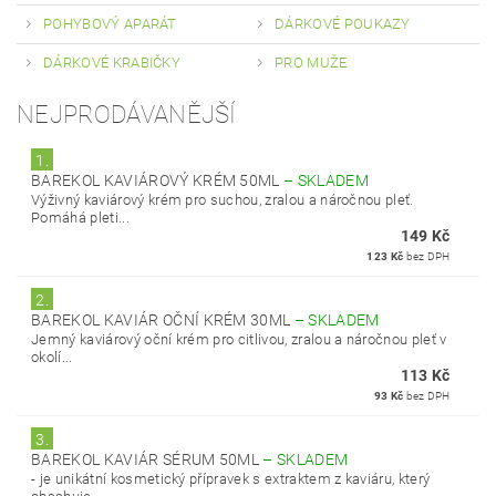
POHYBOVÝ APARÁT
DÁRKOVÉ POUKAZY
DÁRKOVÉ KRABIČKY
PRO MUŽE
NEJPRODÁVANĚJŠÍ
1.
BAREKOL KAVIÁROVÝ KRÉM 50ML
–
SKLADEM
Výživný kaviárový krém pro suchou, zralou a náročnou pleť.
Pomáhá pleti...
149 Kč
123 Kč
bez DPH
2.
BAREKOL KAVIÁR OČNÍ KRÉM 30ML
–
SKLADEM
Jemný kaviárový oční krém pro citlivou, zralou a náročnou pleť v
okolí...
113 Kč
93 Kč
bez DPH
3.
BAREKOL KAVIÁR SÉRUM 50ML
–
SKLADEM
- je unikátní kosmetický přípravek s extraktem z kaviáru, který