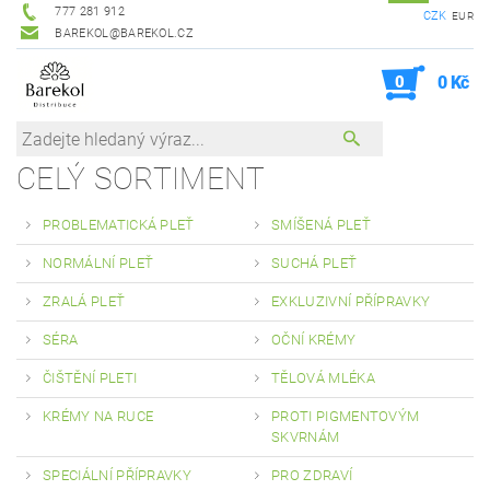
777 281 912
CZK
EUR
BAREKOL@BAREKOL.CZ
0
0 Kč
CELÝ SORTIMENT
PROBLEMATICKÁ PLEŤ
SMÍŠENÁ PLEŤ
NORMÁLNÍ PLEŤ
SUCHÁ PLEŤ
ZRALÁ PLEŤ
EXKLUZIVNÍ PŘÍPRAVKY
SÉRA
OČNÍ KRÉMY
ČIŠTĚNÍ PLETI
TĚLOVÁ MLÉKA
KRÉMY NA RUCE
PROTI PIGMENTOVÝM
SKVRNÁM
SPECIÁLNÍ PŘÍPRAVKY
PRO ZDRAVÍ