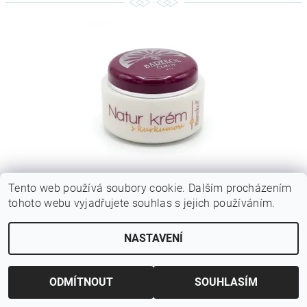
BAREKOL NATUR KRÉM S KURKUMOU 50ML
Tento web používá soubory cookie. Dalším procházením
tohoto webu vyjadřujete souhlas s jejich používáním.
112 Kč bez DPH
135 Kč
NASTAVENÍ
ODMÍTNOUT
SOUHLASÍM