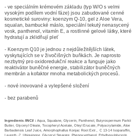
- ve speciálním krémovém základu (typ W/O s velmi
vysokým podílem vodní fáze) jsou zabudované cenné
kosmetické suroviny: koenzym Q-10, gel z Aloe Vera,
squalan, bambucké máslo, speciální tekutý nenasycený
vosk, panthenol, vitamín E, a rostlinné gelové látky, které
hydratují a zklidňují pleť
- Koenzym Q10 je jednou z nejdůležitějších látek,
vyskytujících se v živočišných buňkách. Je naprosto
nezbytný pro oxidoredukční reakce a funguje jako
reaktivátor buněčné energie, stabilizátor buněčných
membrán a kofaktor mnoha metabolických procesů.
- nové inovované a vylepšené složení
- bez parabenů
Ingredients /INCI/ :
Aqua, Squalane, Glycerin, Panthenol, Butyrospermum Parkii
Butter, Glyceryl Oleate, Tocopheryl Acetate, Oleyl Erucate, Polyacrylamide, Aloe
Barbadensis Leaf Juice, Amorphophallus Konjac Root Extr., C 13-14 Isoparaffin,
Laureth -7, Ubiquinone, Glyceryl Stearate, Phenoxyethanol, Ethylhexylglycerin,