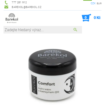
777 281 912
CZK
EUR
BAREKOL@BAREKOL.CZ
0
0 Kč