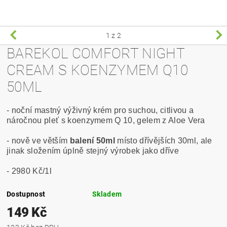
1
z 2
BAREKOL COMFORT NIGHT
CREAM S KOENZYMEM Q10
50ML
- noční mastný výživný krém pro suchou, citlivou a
náročnou pleť s koenzymem Q 10, gelem z Aloe Vera
- nově ve větším
balení 50ml
místo dřívějších 30ml, ale
jinak složením úplně stejný výrobek jako dříve
- 2980 Kč/1l
Dostupnost
Skladem
149 Kč