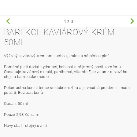
1
z 3
BAREKOL KAVIÁROVÝ KRÉM
50ML
Výživný kaviárový krém pro suchou, zralou a náročnou pleť.
Pomáhá pleti dodat hydrataci, hebkost a příjemný pocit komfortu.
Obsahuje kaviárový extrakt, panthenol, vitamín E, skvalan z olivového
oleje a bambucké máslo.
Polomastná konzistence se dobře roztírá a je vhodná pro denní i noční
použití. Bez parabenů.
Obsah: 50 ml
Pouze 2,98 Kč za ml
Nový obal - stejný uvnitř