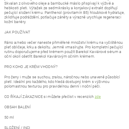
Skvalan z olivového oleje a bambucké máslo přispívají k výživě a
hebkosti pleti. Výtažek ze sedmikrásky a konjakový extrakt doplňují
pečující složení krému. Panthenol (provitamín B5)
hloubkově hydratuje,
zklidňuje podráždění, potlačuje záněty a výrazně urychluje regeneraci
kožní bariéry
.
JAK POUŽÍVAT
Ráno a/nebo večer naneste přiměřené množství krému na vyčištěnou
pleť obličeje, krku a dekoltu. Jemně vmasírujte. Pro kompletní pečující
rutinu doporučujeme před krémem použít Barekol Kaviárové sérum a
oční okolí ošetřit Barekol Kaviárovým očním krémem.
PRO KOHO JE KRÉM VHODNÝ?
Pro ženy i muže se suchou, zralou, náročnou nebo unaveně působící
pletí. Ideální pro každého, kdo hledá dostupný krém s výživnou
polomastnou texturou pro pravidelnou denní i noční péči.
CO ŘÍKAJÍ ZÁKAZNICE si můžete přečíst v recenzích
zde
OBSAH BALENÍ
50 ml
SLOŽENÍ / INCI