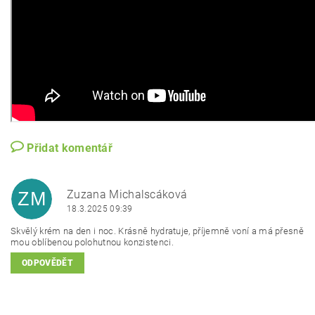
Přidat komentář
Zuzana Michalscáková
ZM
18.3.2025 09:39
Skvělý krém na den i noc. Krásně hydratuje, příjemně voní a má přesně
mou oblíbenou polohutnou konzistenci.
ODPOVĚDĚT