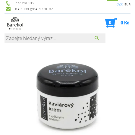
777 281 912
CZK
EUR
BAREKOL@BAREKOL.CZ
0
0 Kč