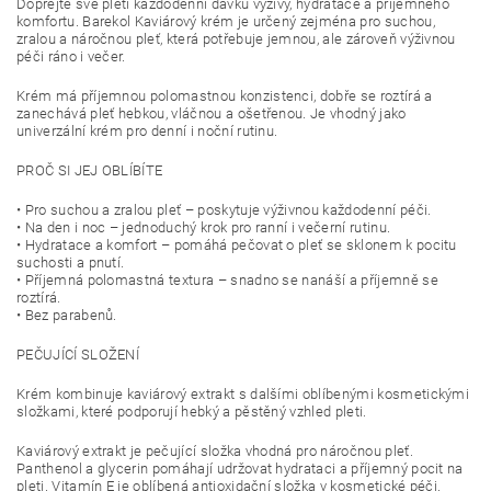
Dopřejte své pleti každodenní dávku výživy, hydratace a příjemného
komfortu. Barekol Kaviárový krém je určený zejména pro suchou,
zralou a náročnou pleť, která potřebuje jemnou, ale zároveň výživnou
péči ráno i večer.
Krém má příjemnou polomastnou konzistenci, dobře se roztírá a
zanechává pleť hebkou, vláčnou a ošetřenou. Je vhodný jako
univerzální krém pro denní i noční rutinu.
PROČ SI JEJ OBLÍBÍTE
• Pro suchou a zralou pleť – poskytuje výživnou každodenní péči.
• Na den i noc – jednoduchý krok pro ranní i večerní rutinu.
• Hydratace a komfort – pomáhá pečovat o pleť se sklonem k pocitu
suchosti a pnutí.
• Příjemná polomastná textura – snadno se nanáší a příjemně se
roztírá.
• Bez parabenů.
PEČUJÍCÍ SLOŽENÍ
Krém kombinuje kaviárový extrakt s dalšími oblíbenými kosmetickými
složkami, které podporují hebký a pěstěný vzhled pleti.
Kaviárový extrakt je pečující složka vhodná pro náročnou pleť.
Panthenol a glycerin pomáhají udržovat hydrataci a příjemný pocit na
pleti. Vitamín E je oblíbená antioxidační složka v kosmetické péči.