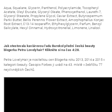
Aqua, Squalane, Glycerin, Panthenol, Polyacrylamide, Tocopheryl
Acetate, Oleyl Erucate, Glyceryl Oleate, Phenoxyethanol, Laureth-7,
Glyceryl Stearate, Propylene Glycol, Caviar Extract, Butyrospermum
Parkii Butter, Bellis Perennis Flower Extract, Amorphophallus Konjac
Root Extract, C13-14 Isoparaffin, Ethylhexylglycerin, Parfum, Benzyl
Salicylate, Hexyl Cinnamal, Hydroxycitronellal, Limonene, Linalool.
Jak otestovala kaviárovou řadu Barekol přední česká beauty
blogerka Petra Lovelyhair? Klikněte si na čas 4:28.
Petra LovelyHair je nositelkou cen Blogerka roku 2013, 2014 a 2015 v
kategorii beauty. Časopis Forbes ji uvádí na 43. místě v žebříčku 77
.
nejvlivnějších Čechů