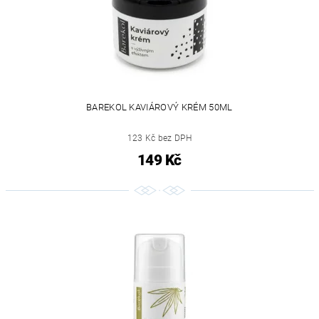
BAREKOL KAVIÁROVÝ KRÉM 50ML
123 Kč bez DPH
149 Kč