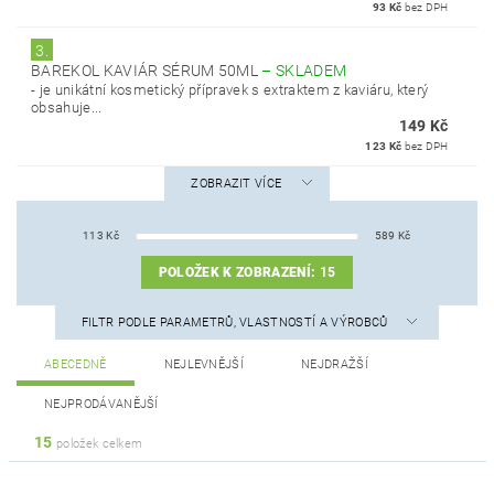
93 Kč
bez DPH
3.
BAREKOL KAVIÁR SÉRUM 50ML
–
SKLADEM
- je unikátní kosmetický přípravek s extraktem z kaviáru, který
obsahuje...
149 Kč
123 Kč
bez DPH
ZOBRAZIT VÍCE
113
Kč
589
Kč
POLOŽEK K ZOBRAZENÍ:
15
FILTR PODLE PARAMETRŮ, VLASTNOSTÍ A VÝROBCŮ
ABECEDNĚ
NEJLEVNĚJŠÍ
NEJDRAŽŠÍ
NEJPRODÁVANĚJŠÍ
15
položek celkem