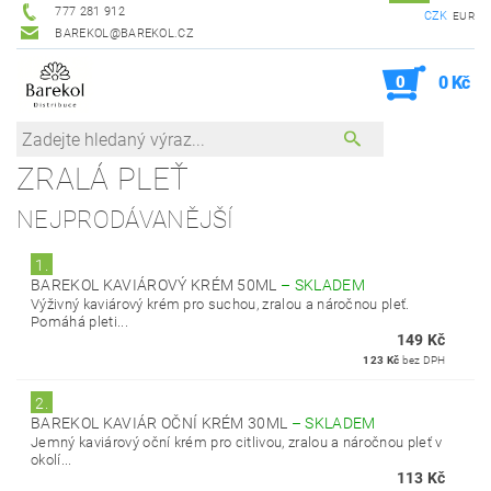
777 281 912
CZK
EUR
BAREKOL@BAREKOL.CZ
0
0 Kč
ZRALÁ PLEŤ
NEJPRODÁVANĚJŠÍ
1.
BAREKOL KAVIÁROVÝ KRÉM 50ML
–
SKLADEM
Výživný kaviárový krém pro suchou, zralou a náročnou pleť.
Pomáhá pleti...
149 Kč
123 Kč
bez DPH
2.
BAREKOL KAVIÁR OČNÍ KRÉM 30ML
–
SKLADEM
Jemný kaviárový oční krém pro citlivou, zralou a náročnou pleť v
okolí...
113 Kč