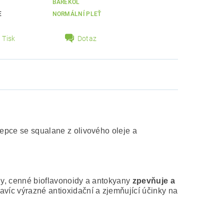
BAREKOL
E
NORMÁLNÍ PLEŤ
Tisk
Dotaz
cepce se squalane z olivového oleje a
idy, cenné bioflavonoidy a antokyany
zpevňuje a
víc výrazné antioxidační a zjemňující účinky na