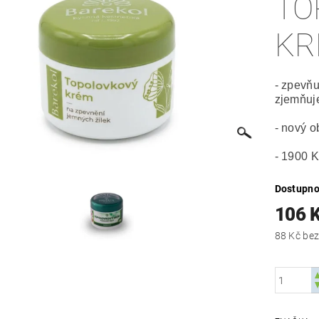
TO
KR
- zpevňu
zjemňuje
- nový ob
- 1900 K
Dostupno
106 
88 Kč