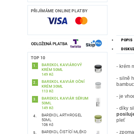
PŘIJÍMÁME ONLINE PLATBY
POPIS
DISKU
TOP 10
BAREKOL KAVIÁROVÝ
- krém 
KRÉM 50ML
149 Kč
- silně
BAREKOL KAVIÁR OČNÍ
bambuc
KRÉM 30ML
113 Kč
- je vho
BAREKOL KAVIÁR SÉRUM
50ML
- díky 
149 Kč
posiluj
BAREKOL ARTHROGEL
pleť
50ML
106 Kč
- zpomal
BAREKOL ČISTÍCÍ MLÉKO