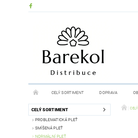
CELÝ SORTIMENT
DOPRAVA
OB
PODMÍNKY OCHRANY OSOBNÍCH ÚDAJŮ
MOJE
CEL
CELÝ SORTIMENT
PROBLEMATICKÁ PLEŤ
SMÍŠENÁ PLEŤ
NORMÁLNÍ PLEŤ