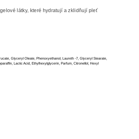
lové látky, které hydratují a zklidňují pleť
rucate, Glyceryl Oleate, Phenoxyethanol, Laureth -7, Glyceryl Stearate,
affin, Lactic Acid, Ethylhexylglycerin, Parfum, Citronellol, Hexyl