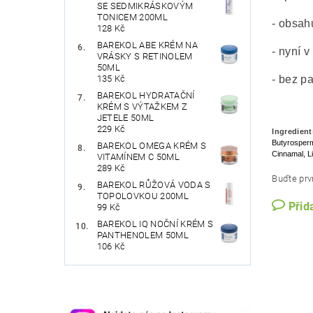
SE SEDMIKRÁSKOVÝM
TONICEM 200ML
- obsahu
128 Kč
BAREKOL ABE KRÉM NA
- nyní 
VRÁSKY S RETINOLEM
50ML
- bez p
135 Kč
BAREKOL HYDRATAČNÍ
KRÉM S VÝTAŽKEM Z
JETELE 50ML
229 Kč
Ingredient
Butyrospermu
BAREKOL OMEGA KRÉM S
Cinnamal, L
VITAMÍNEM C 50ML
289 Kč
Buďte prvn
BAREKOL RŮŽOVÁ VODA S
TOPOLOVKOU 200ML
Přid
99 Kč
BAREKOL IQ NOČNÍ KRÉM S
PANTHENOLEM 50ML
106 Kč