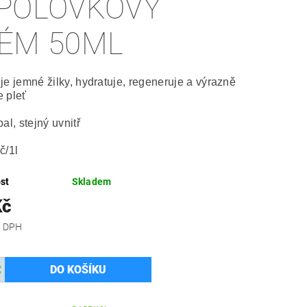
POLOVKOVÝ
ÉM 50ML
je jemné žilky, hydratuje, regeneruje a výrazně
 pleť
al, stejný uvnitř
č/1l
st
Skladem
Kč
 bez DPH