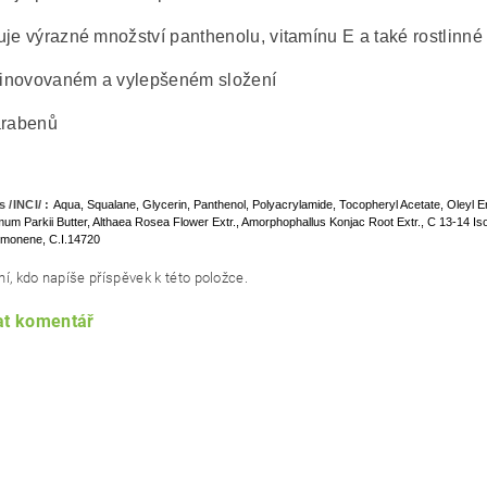
je výrazné množství panthenolu, vitamínu E a také rostlinné ge
v inovovaném a vylepšeném složení
arabenů
s /INCI/ :
Aqua, Squalane, Glycerin, Panthenol, Polyacrylamide, Tocopheryl Acetate, Oleyl E
m Parkii Butter, Althaea Rosea Flower Extr., Amorphophallus Konjac Root Extr., C 13-14 Isopar
imonene, C.I.14720
í, kdo napíše příspěvek k této položce.
at komentář