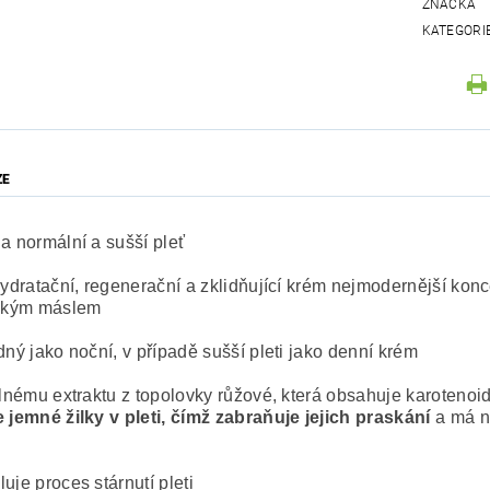
ZNAČKA
KATEGORI
ZE
na normální a sušší pleť
 hydratační, regenerační a zklidňující krém nejmodernější kon
kým máslem
dný jako noční, v případě sušší pleti jako denní krém
silnému extraktu z topolovky růžové, která obsahuje karoteno
e jemné žilky v pleti, čímž zabraňuje jejich praskání
a má na
uje proces stárnutí pleti