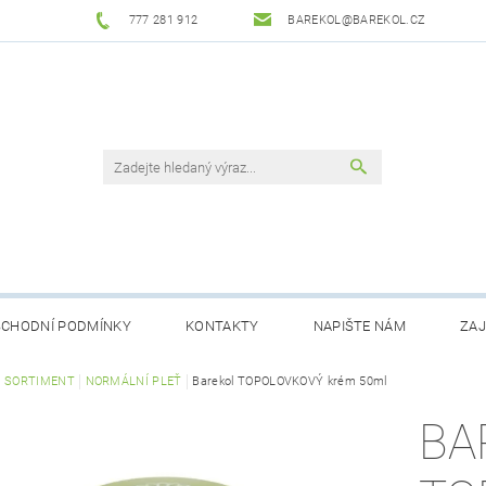
777 281 912
BAREKOL@BAREKOL.CZ
CHODNÍ PODMÍNKY
KONTAKTY
NAPIŠTE NÁM
ZAJ
 OBJEDNÁVKA
Ý SORTIMENT
NORMÁLNÍ PLEŤ
Barekol TOPOLOVKOVÝ krém 50ml
BA