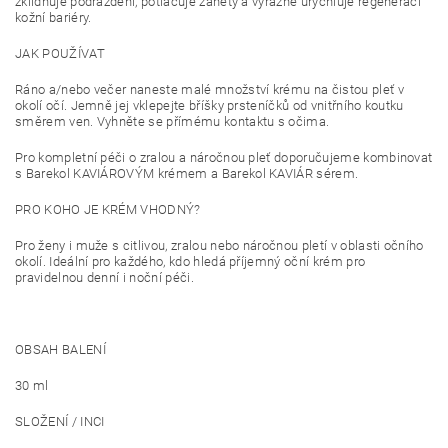
zklidňuje podráždění, potlačuje záněty a výrazně urychluje regeneraci
kožní bariéry
.
JAK POUŽÍVAT
Ráno a/nebo večer naneste malé množství krému na čistou pleť v
okolí očí. Jemně jej vklepejte bříšky prsteníčků od vnitřního koutku
směrem ven. Vyhněte se přímému kontaktu s očima.
Pro kompletní péči o zralou a náročnou pleť doporučujeme kombinovat
s Barekol KAVIÁROVÝM krémem a Barekol KAVIÁR sérem.
PRO KOHO JE KRÉM VHODNÝ?
Pro ženy i muže s citlivou, zralou nebo náročnou pletí v oblasti očního
okolí. Ideální pro každého, kdo hledá příjemný oční krém pro
pravidelnou denní i noční péči.
OBSAH BALENÍ
30 ml
SLOŽENÍ / INCI