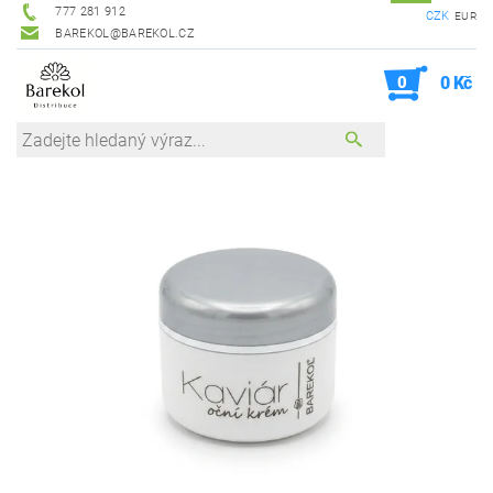
777 281 912
CZK
EUR
BAREKOL@BAREKOL.CZ
0
0 Kč