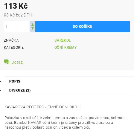
113 Kč
93 Kč bez DPH
ZNAČKA
BAREKOL
KATEGORIE
OČNÍ KRÉMY
Dotaz
POPIS
DISKUZE (2)
KAVIÁROVÁ PÉČE PRO JEMNÉ OČNÍ OKOLÍ
Pokožka v okolí očí je velmi jemná a zaslouží si pravidelnou, šetrnou
péči. Barekol KAVIÁR oční krém je určený pro citlivou, zralou a
náročnou pleť v oblasti očních víček a kolem očí.