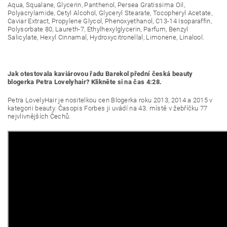
Aqua, Squalane, Glycerin, Panthenol, Persea Gratissima Oil,
Polyacrylamide, Cetyl Alcohol, Glyceryl Stearate, Tocopheryl Acetate,
Caviar Extract, Propylene Glycol, Phenoxyethanol, C13-14 Isoparaffin,
Polysorbate 80, Laureth-7, Ethylhexylglycerin, Parfum, Benzyl
Salicylate, Hexyl Cinnamal, Hydroxycitronellal, Limonene, Linalool.
Jak otestovala kaviárovou řadu Barekol přední česká beauty
blogerka Petra Lovelyhair? Klikněte si na čas 4:28.
Petra LovelyHair je nositelkou cen Blogerka roku 2013, 2014 a 2015 v
kategorii beauty. Časopis Forbes ji uvádí na 43. místě v žebříčku 77
nejvlivnějších Čechů.