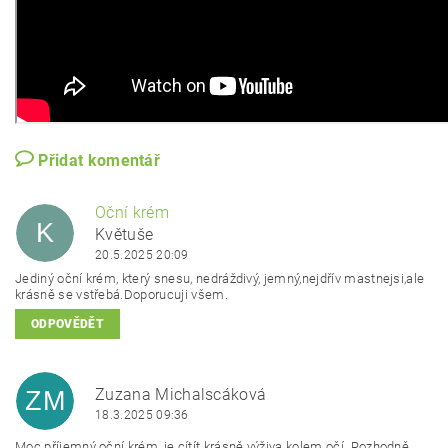
Přidat komentář
Oční krém
K
Květuše
20.5.2025 20:09
Jediný oční krém, který snesu, nedráždivý, jemný,nejdřív mastnejsi,ale
krásně se vstřebá.Doporucuji všem.
ODPOVĚDĚT
Zuzana Michalscáková
ZM
18.3.2025 09:36
Moc příjemný oční krém, je cítít krásně výživa kolem očí. Rozhodně