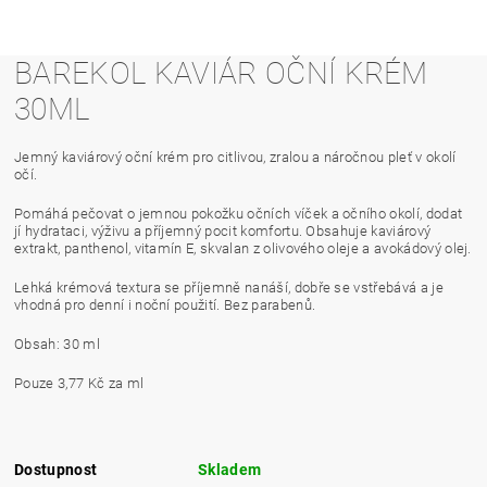
BAREKOL KAVIÁR OČNÍ KRÉM
30ML
Jemný kaviárový oční krém pro citlivou, zralou a náročnou pleť v okolí
očí.
Pomáhá pečovat o jemnou pokožku očních víček a očního okolí, dodat
jí hydrataci, výživu a příjemný pocit komfortu. Obsahuje kaviárový
extrakt, panthenol, vitamín E, skvalan z olivového oleje a avokádový olej.
Lehká krémová textura se příjemně nanáší, dobře se vstřebává a je
vhodná pro denní i noční použití. Bez parabenů.
Obsah: 30 ml
Pouze 3,77 Kč za ml
Dostupnost
Skladem