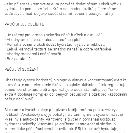
Jeho příjemná krémová textura pomáhá dodat očnímu okolí výživu,
hydrataci a pocit komfortu. Krém se snadno roztírá, příjemně se
vstřebává a hodí se jako součást ranní i večerní pečující rutiny.
PROČ SI JEJ OBLÍBÍTE
• Je určený pro jemnou pokožku očních víček a okolí očí.
• Vhodný pro citlivou, zralou a náročnou pleť.
• Pomáhá očnímu okolí dodat hydrataci, výživu a hebkost.
• Lehká krémová textura se snadno nanáší a dobře vstřebává.
• Vhodný pro denní i noční použití.
• Bez parabenů.
PEČUJÍCÍ SLOŽENÍ
Obsažený vysoce hodnotný biologicky aktivní a koncentrovaný extrakt
z kaviáru je nositelem celé škály biologicky aktivních látek, regeneruje
buněčnou strukturu pleti a zpomaluje proces stárnutí pleti. Tento
extrakt doplňuje komplex oblíbených pečujících složek pro každodenní
péči o oční okolí.
Skvalan z olivového oleje přispívavá k příjemnému pocitu výživy a
hebkosti. Avokádový olej je bohatý na vitamíny, nenasycené mastné
kyseliny a antioxidanty. Panthenol a glycerin pomáhají udržovat
hydrataci pokožky. Vitamín E je oblíbenou antioxidační složkou v
kosmetické péči. Panthenol (provitamín B5)
hloubkově hydratuje,