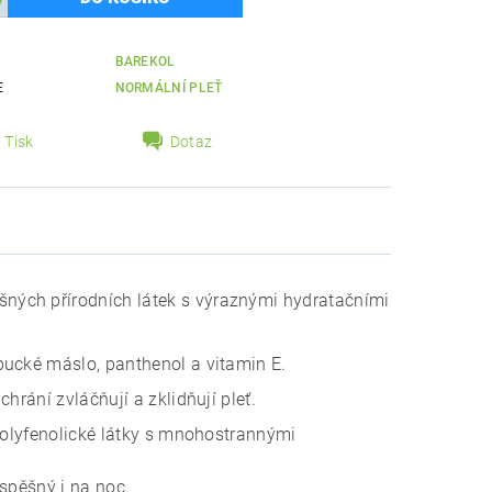
BAREKOL
E
NORMÁLNÍ PLEŤ
Tisk
Dotaz
šných přírodních látek s výraznými hydratačními
bucké máslo, panthenol a vitamin E.
hrání zvláčňují a zklidňují pleť.
 polyfenolické látky s mnohostrannými
ospěšný i na noc.