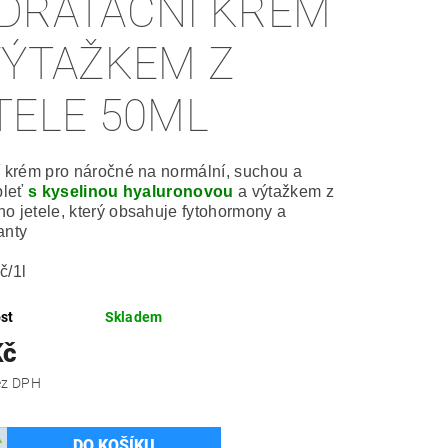
DRATAČNÍ KRÉM
VÝTAŽKEM Z
TELE 50ML
í krém pro náročné na normální, suchou a
 pleť
s kyselinou hyaluronovou
a výtažkem z
o jetele, který obsahuje fytohormony a
anty
č/1l
st
Skladem
Kč
 Kč bez DPH