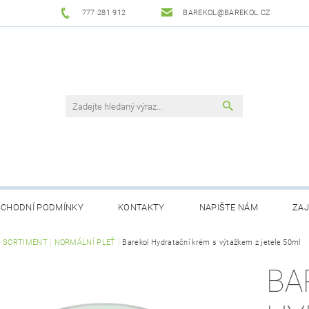
777 281 912
BAREKOL@BAREKOL.CZ
CHODNÍ PODMÍNKY
KONTAKTY
NAPIŠTE NÁM
ZAJ
 OBJEDNÁVKA
Ý SORTIMENT
NORMÁLNÍ PLEŤ
Barekol Hydratační krém s výtažkem z jetele 50ml
BA