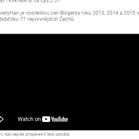
ir? Klikněte si na čas 2:51.
ovelyHair je nositelkou cen Blogerka roku 2013, 2014 a 2015 v
žebříčku 77 nejvlivnějších Čechů.
í, kdo napíše příspěvek k této položce.