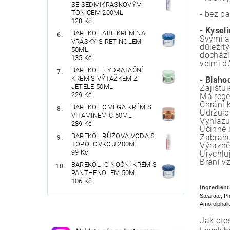
SE SEDMIKRÁSKOVÝM
TONICEM 200ML
- bez p
128 Kč
- Kysel
BAREKOL ABE KRÉM NA
Svými an
VRÁSKY S RETINOLEM
důležit
50ML
dochází 
135 Kč
velmi dů
BAREKOL HYDRATAČNÍ
KRÉM S VÝTAŽKEM Z
- Blaho
JETELE 50ML
Zajišťu
229 Kč
Má rege
Chrání k
BAREKOL OMEGA KRÉM S
Udržuje
VITAMÍNEM C 50ML
Vyhlazu
289 Kč
Účinně 
BAREKOL RŮŽOVÁ VODA S
Zabraňuj
TOPOLOVKOU 200ML
Výrazně
99 Kč
Urychluj
Brání vz
BAREKOL IQ NOČNÍ KRÉM S
PANTHENOLEM 50ML
106 Kč
Ingredient
Stearate, P
Amorolphallu
Jak ote