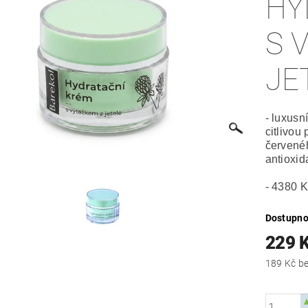
HY
S 
JE
- luxusn
citlivou
červenéh
antioxid
- 4380 K
Dostupno
229 
189