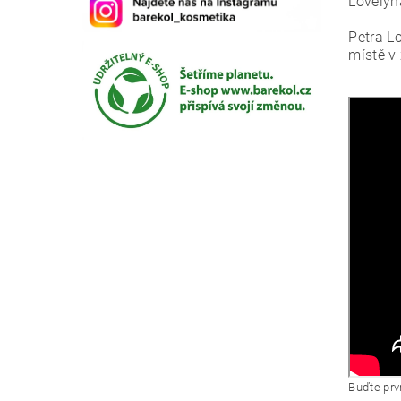
Lovelyha
Petra L
místě v 
Buďte prvn