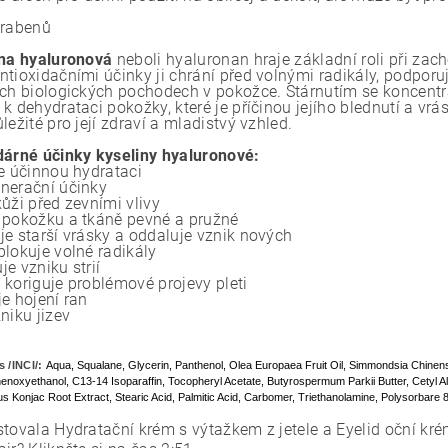
arabenů
ina hyaluronová
neboli hyaluronan hraje základní roli při zac
tioxidačními účinky ji chrání před volnými radikály, podporuj
ých biologických pochodech v pokožce. Stárnutím se koncentr
k dehydrataci pokožky, které je příčinou jejího blednutí a vrá
ležité pro její zdraví a mladistvý vzhled.
dárné účinky kyseliny hyaluronové:
je účinnou hydrataci
nerační účinky
ůži před zevními vlivy
 pokožku a tkáně pevné a pružné
je starší vrásky a oddaluje vznik nových
blokuje volné radikály
e vzniku strií
 koriguje problémové projevy pleti
e hojení ran
niku jizev
s /INCI/:
Aqua, Squalane, Glycerin, Panthenol, Olea Europaea Fruit Oil, Simmondsia Chinens
henoxyethanol, C13-14 Isoparaffin, Tocopheryl Acetate, Butyrospermum Parkii Butter, Cetyl Al
s Konjac Root Extract, Stearic Acid, Palmitic Acid, Carbomer, Triethanolamine, Polysorbare 8
stovala Hydratační krém s výtažkem z jetele a Eyelid oční kr