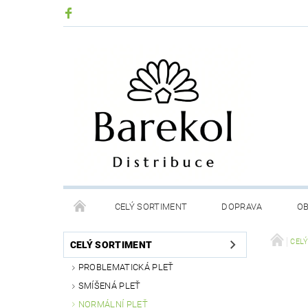
CELÝ SORTIMENT
DOPRAVA
OB
PODMÍNKY OCHRANY OSOBNÍCH ÚDAJŮ
MOJE
CEL
CELÝ SORTIMENT
PROBLEMATICKÁ PLEŤ
SMÍŠENÁ PLEŤ
NORMÁLNÍ PLEŤ