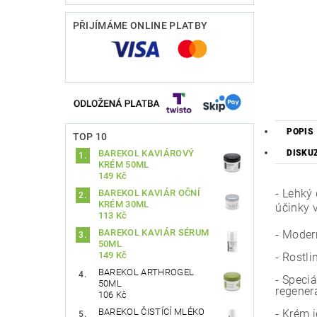
PŘIJÍMÁME ONLINE PLATBY
POPIS
TOP 10
DISKU
BAREKOL KAVIÁROVÝ
KRÉM 50ML
149 Kč
- Lehký
BAREKOL KAVIÁR OČNÍ
KRÉM 30ML
účinky 
113 Kč
BAREKOL KAVIÁR SÉRUM
- Moder
50ML
149 Kč
- Rostli
BAREKOL ARTHROGEL
- Speci
50ML
regener
106 Kč
BAREKOL ČISTÍCÍ MLÉKO
- Krém j