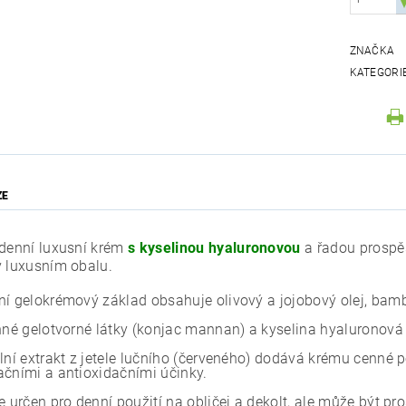
ZNAČKA
KATEGORI
ZE
 denní luxusní krém
s kyselinou hyaluronovou
a řadou prospě
v luxusním obalu.
ní gelokrémový základ obsahuje olivový a jojobový olej, bam
nné gelotvorné látky (konjac mannan) a kyselina hyaluronová c
ální extrakt z jetele lučního (červeného) dodává krému cenné
ačními a antioxidačními účinky.
e určen pro denní použití na obličej a dekolt, ale může být pr