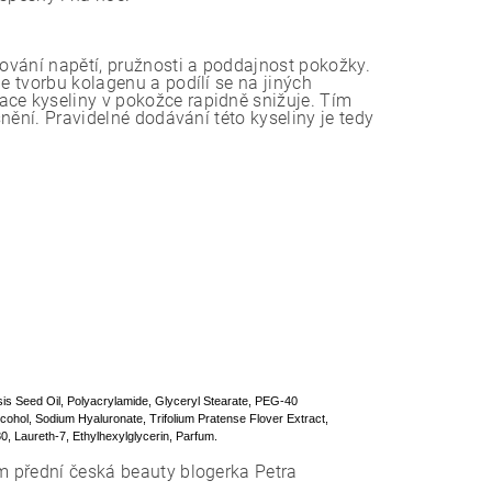
hování napětí, pružnosti a poddajnost pokožky.
e tvorbu kolagenu a podílí se na jiných
ace kyseliny v pokožce rapidně snižuje. Tím
snění. Pravidelné dodávání této kyseliny je tedy
is Seed Oil, Polyacrylamide, Glyceryl Stearate, PEG-40
cohol, Sodium Hyaluronate, Trifolium Pratense Flover Extract,
0, Laureth-7, Ethylhexylglycerin, Parfum.
ém přední česká beauty blogerka Petra