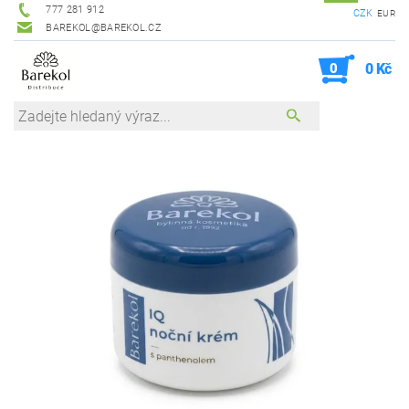
777 281 912
CZK
EUR
BAREKOL@BAREKOL.CZ
0
0 Kč