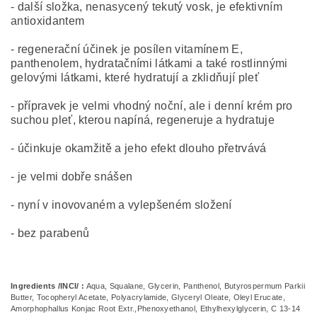
- další složka, nenasycený tekutý vosk, je efektivním
antioxidantem
- regenerační účinek je posílen vitamínem E,
panthenolem, hydratačními látkami a také rostlinnými
gelovými látkami, které hydratují a zklidňují pleť
- přípravek je velmi vhodný noční, ale i denní krém pro
suchou pleť, kterou napíná, regeneruje a hydratuje
- účinkuje okamžitě a jeho efekt dlouho přetrvává
- je velmi dobře snášen
- nyní v inovovaném a vylepšeném složení
- bez parabenů
Ingredients /INCI/ :
Aqua, Squalane, Glycerin, Panthenol, Butyrospermum Parkii
Butter, Tocopheryl Acetate, Polyacrylamide, Glyceryl Oleate, Oleyl Erucate,
Amorphophallus Konjac Root Extr.,Phenoxyethanol, Ethylhexylglycerin, C 13-14