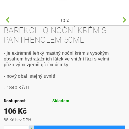
1
z 2
BAREKOL IQ NOČNÍ KRÉM S
PANTHENOLEM 50ML
- je extrémně lehký mastný noční krém s vysokým
obsahem hydratačních látek ve vnitřní fázi s velmi
příznivými zjemňujícími účinky
- nový obal, stejný uvnitř
- 1840 Kč/1l
Dostupnost
Skladem
106 Kč
88 Kč bez DPH