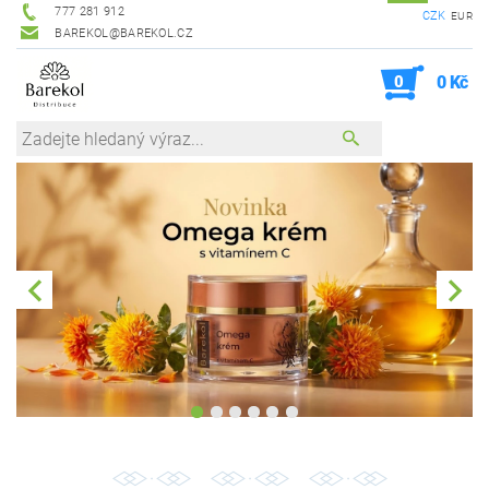
777 281 912
CZK
EUR
BAREKOL@BAREKOL.CZ
0
0 Kč