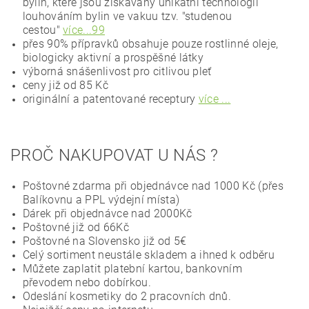
bylin, které jsou získávány unikátní technologií
louhováním bylin ve vakuu tzv. "studenou
cestou"
více...99
přes 90% přípravků obsahuje pouze rostlinné oleje,
biologicky aktivní a prospěšné látky
výborná snášenlivost pro citlivou pleť
ceny již od 85 Kč
originální a patentované receptury
více ...
PROČ NAKUPOVAT U NÁS ?
Poštovné zdarma při objednávce nad 1000 Kč (přes
Balíkovnu a PPL výdejní místa)
Dárek při objednávce nad 2000Kč
Poštovné již od 66Kč
Poštovné na Slovensko již od 5€
Celý sortiment neustále skladem a ihned k odběru
Můžete zaplatit platební kartou, bankovním
převodem nebo dobírkou.
Odeslání kosmetiky do 2 pracovních dnů.