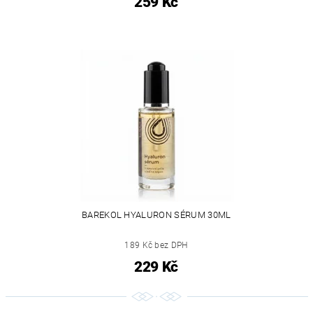
259 Kč
BAREKOL HYALURON SÉRUM 30ML
189 Kč bez DPH
229 Kč