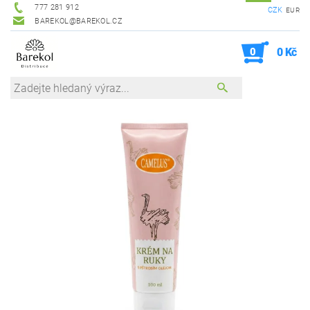
777 281 912
CZK
EUR
BAREKOL@BAREKOL.CZ
0
0 Kč