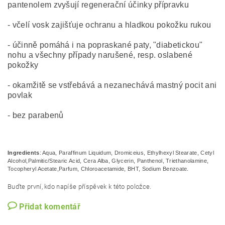
pantenolem zvyšují regenerační účinky přípravku
- včelí vosk zajišťuje ochranu a hladkou pokožku rukou
- účinně pomáhá i na popraskané paty, "diabetickou"
nohu a všechny případy narušené, resp. oslabené
pokožky
- okamžitě se vstřebává a nezanechává mastný pocit ani
povlak
- bez parabenů
Ingredients
: Aqua, Paraffinum Liquidum, Dromiceius, Ethylhexyl Stearate, Cetyl
Alcohol,
Palmitic/Stearic Acid, Cera Alba, Glycerin, Panthenol, Triethanolamine,
Tocopheryl Acetate,
Parfum, Chloroacetamide, BHT, Sodium Benzoate.
Buďte první, kdo napíše příspěvek k této položce.
Přidat komentář